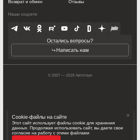
Возврат и обмен
Отзывы
Toyota
Toyota
Наши соцсети
Vauxhall
Vauxhall
Volkswagen
Volkswagen
Остались вопросы?
Volvo
Volvo
Написать нам
ZAZ
ZAZ
© 2007 — 2026 Автотаун
Cookie-файлы на сайте
Этот сайт использует файлы cookie для хранения
данных. Продолжая использовать сайт, вы даете свое
согласие на работу с этими файлами
Политика конфиденциальности