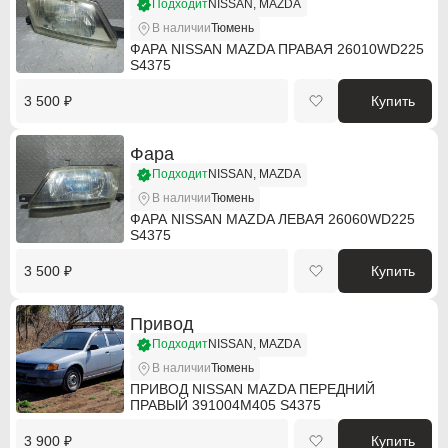
Подходит
NISSAN, MAZDA
Hummer
Hummer
В наличии
Тюмень
ФАРА NISSAN MAZDA ПРАВАЯ 26010WD225
S4375
Hyundai
Hyundai
3 500 ₽
Купить
Infiniti
Infiniti
Isuzu
Isuzu
Фара
Подходит
NISSAN, MAZDA
Jaguar
Jaguar
В наличии
Тюмень
ФАРА NISSAN MAZDA ЛЕВАЯ 26060WD225
Jeep
Jeep
S4375
Kia
Kia
3 500 ₽
Купить
Lancia
Lancia
Привод
Подходит
NISSAN, MAZDA
Land Rover
Land Rover
В наличии
Тюмень
Lexus
Lexus
ПРИВОД NISSAN MAZDA ПЕРЕДНИЙ
ПРАВЫЙ 391004M405 S4375
Mazda
Mazda
3 900 ₽
Купить