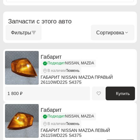
Запчасти с этого авто
ABARTH
ABARTH
Фильтры
Сортировка
Alfa Romeo
Alfa Romeo
Audi
Audi
Габарит
Подходит
NISSAN, MAZDA
BMW
BMW
В наличии
Тюмень
ГАБАРИТ NISSAN MAZDA ПРАВЫЙ
BMW Motorrad
BMW Motorrad
26110WD225 S4375
Buick
Buick
1 800 ₽
Купить
Cadillac
Cadillac
Габарит
Chevrolet
Chevrolet
Подходит
NISSAN, MAZDA
В наличии
Тюмень
Chrysler
Chrysler
ГАБАРИТ NISSAN MAZDA ЛЕВЫЙ
26115WD225 S4375
Citroen
Citroen