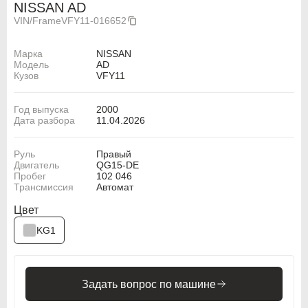
NISSAN AD
VIN/Frame
VFY11-016652
Марка
NISSAN
Модель
AD
Кузов
VFY11
Год выпуска
2000
Дата разбора
11.04.2026
Руль
Правый
Двигатель
QG15-DE
Пробег
102 046
Трансмиссия
Автомат
Цвет
KG1
Задать вопрос по машине