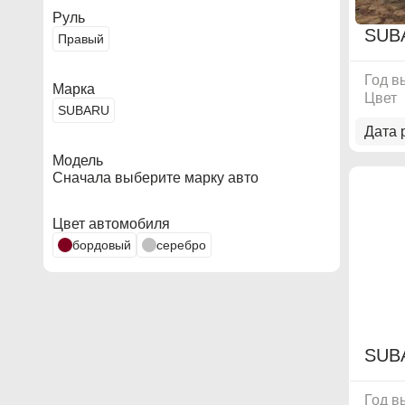
Руль
SUB
Правый
Год в
Марка
Цвет
SUBARU
Дата 
Модель
Сначала выберите марку авто
Цвет автомобиля
бордовый
серебро
SUB
Год в