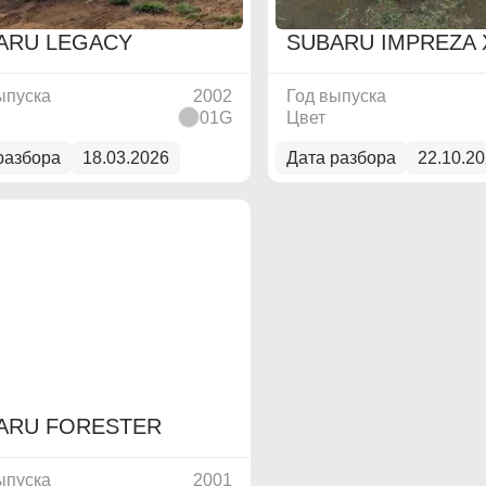
Alfa Romeo
Alfa Romeo
ARU LEGACY
SUBARU IMPREZA 
Audi
Audi
ыпуска
2002
Год выпуска
BMW
BMW
01G
Цвет
BMW Motorrad
BMW Motorrad
разбора
18.03.2026
Дата разбора
22.10.2
Buick
Buick
Cadillac
Cadillac
Chevrolet
Chevrolet
Chrysler
Chrysler
Citroen
Citroen
Citroen PSA
Citroen PSA
ARU FORESTER
Dacia
Dacia
ыпуска
2001