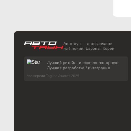
Автотаун — автозапчасти
из Японии, Европы, Кореи
Лучший ритейл- и ecommerce-проект
Лучшая разработка / интеграция
*по версии Tagline Awards 2025