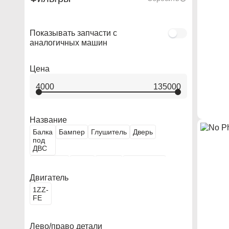
Показывать запчасти с
аналогичных машин
Цена
4000
135000
Название
Балка
Бампер
Глушитель
Дверь
под
ДВС
Двигатель
Капот
Крыло
Топливный
бак
Двигатель
1ZZ-
FE
Лево/право детали