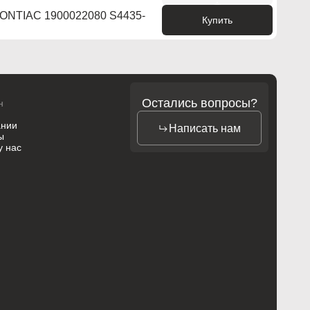
NTIAC 1900022080 S4435-
Купить
Остались вопросы?
н
ании
Написать нам
ы
у нас