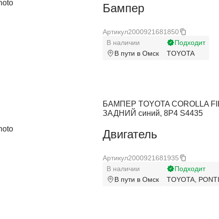
Бампер
SsangYong
SsangYong
Артикул
2000921681850
Subaru
Subaru
В наличии
Подходит
Suzuki
Suzuki
В пути в Омск
TOYOTA
Toyota
Toyota
Vauxhall
Vauxhall
БАМПЕР TOYOTA COROLLA FI
Volkswagen
Volkswagen
ЗАДНИЙ синий, 8P4 S4435
Volvo
Volvo
Двигатель
ZAZ
ZAZ
Артикул
2000921681935
В наличии
Подходит
В пути в Омск
TOYOTA, PONT