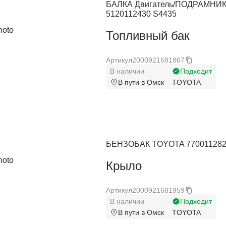
БАЛКА Двигатель/ПОДРАМНИ
GMC
GMC
5120112430 S4435
Holden
Holden
Топливный бак
Honda
Honda
Артикул
2000921681867
Hummer
Hummer
В наличии
Подходит
В пути в Омск
TOYOTA
Hyundai
Hyundai
Infiniti
Infiniti
Isuzu
Isuzu
БЕНЗОБАК TOYOTA 770011282
Jaguar
Jaguar
Крыло
Jeep
Jeep
Kia
Kia
Артикул
2000921681959
В наличии
Подходит
Lancia
Lancia
В пути в Омск
TOYOTA