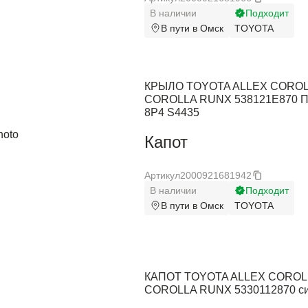
В наличии
Подходит
Pontiac
Pontiac
В пути в Омск
TOYOTA
Porsche
Porsche
Ram
Ram
КРЫЛО TOYOTA ALLEX COROL
COROLLA RUNX 538121E870 П
Ravon
Ravon
8P4 S4435
Renault
Renault
Капот
Rolls-Royce
Rolls-Royce
Артикул
2000921681942
Saab
Saab
В наличии
Подходит
В пути в Омск
TOYOTA
Saturn
Saturn
Seat
Seat
Skoda
Skoda
КАПОТ TOYOTA ALLEX COROL
COROLLA RUNX 5330112870 си
Smart
Smart