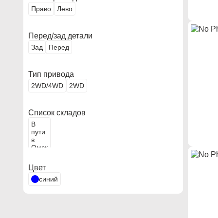
Право
Лево
Перед/зад детали
Зад
Перед
Тип привода
2WD/4WD
2WD
Список складов
В
пути
в
Омск
Цвет
синий