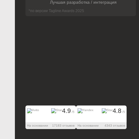
Лучшая разработка / интеграция
*по версии Tagline Awards 2025
4.9
4.8
/5
/5
На основании
17183 отзывов
На основании
4343 отзывов