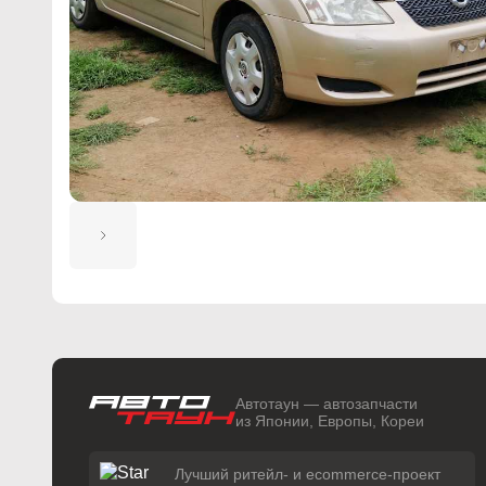
Автотаун — автозапчасти
из Японии, Европы, Кореи
Лучший ритейл- и ecommerce-проект