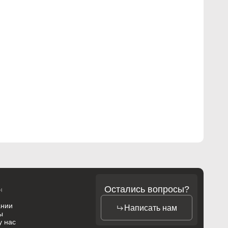
Остались вопросы?
н
ании
Написать нам
ы
у нас