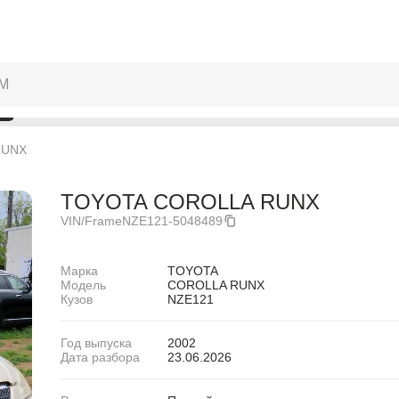
RUNX
TOYOTA COROLLA RUNX
VIN/Frame
NZE121-5048489
Марка
TOYOTA
Модель
COROLLA RUNX
Кузов
NZE121
Год выпуска
2002
ABARTH
ABARTH
Дата разбора
23.06.2026
Alfa Romeo
Alfa Romeo