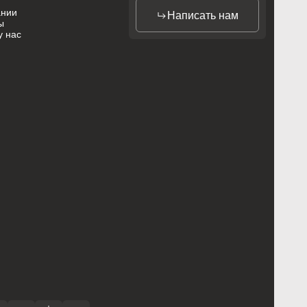
ании
Написать нам
ы
у нас