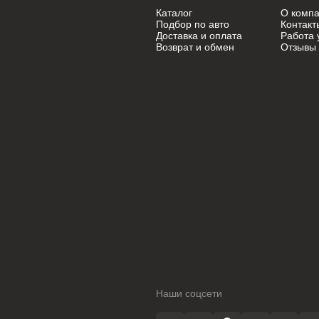
Каталог
О комп
BMW
BMW
Подбор по авто
Контакт
Доставка и оплата
Работа 
Возврат и обмен
Отзывы
BMW Motorrad
BMW Motorrad
Buick
Buick
Cadillac
Cadillac
Chevrolet
Chevrolet
Chrysler
Chrysler
Citroen
Citroen
Citroen PSA
Citroen PSA
Dacia
Dacia
Daewoo
Daewoo
Наши соцсети
Dodge
Dodge