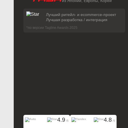
из Японии, Европы, Кореи
Лучший ритейл- и ecommerce-проект
Лучшая разработка / интеграция
*по версии Tagline Awards 2025
4.9
4.8
/5
/5