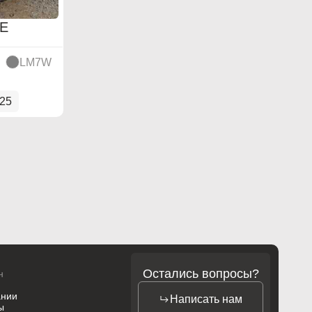
E
LM7W
025
Остались вопросы?
н
ании
Написать нам
ы