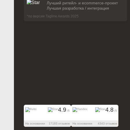
Лучший ритейл- и ecommerce-проект
Лучшая разработка / интеграция
*по версии Tagline Awards 2025
4.9
4.8
/5
/5
На основании
17183 отзывов
На основании
4343 отзывов