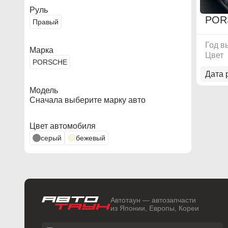
Руль
POR
Правый
Год в
Марка
Цвет
PORSCHE
Дата 
Модель
Сначала выберите марку авто
Цвет автомобиля
серый
бежевый
Автотаун — автозапчасти
из Японии, Европы, Кореи