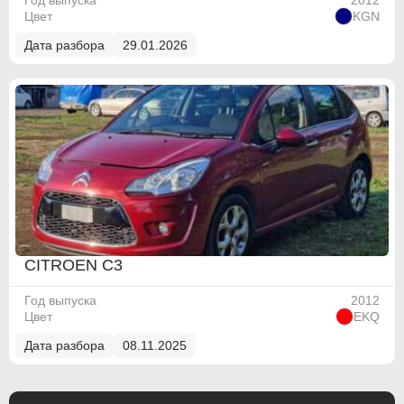
Год выпуска
2012
Цвет
KGN
Дата разбора
29.01.2026
ABARTH
ABARTH
Alfa Romeo
Alfa Romeo
Audi
Audi
BMW
BMW
CITROEN C3
BMW Motorrad
BMW Motorrad
Год выпуска
2012
Buick
Buick
Цвет
EKQ
Cadillac
Cadillac
Дата разбора
08.11.2025
Chevrolet
Chevrolet