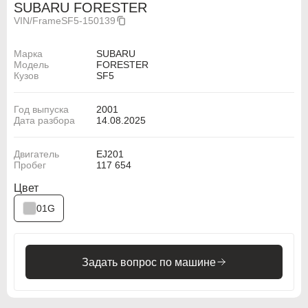
SUBARU FORESTER
VIN/Frame
SF5-150139
Марка
SUBARU
Модель
FORESTER
Кузов
SF5
Год выпуска
2001
Дата разбора
14.08.2025
Двигатель
EJ201
Пробег
117 654
Цвет
ABARTH
ABARTH
01G
Alfa Romeo
Alfa Romeo
Audi
Audi
Задать вопрос по машине
BMW
BMW
BMW Motorrad
BMW Motorrad