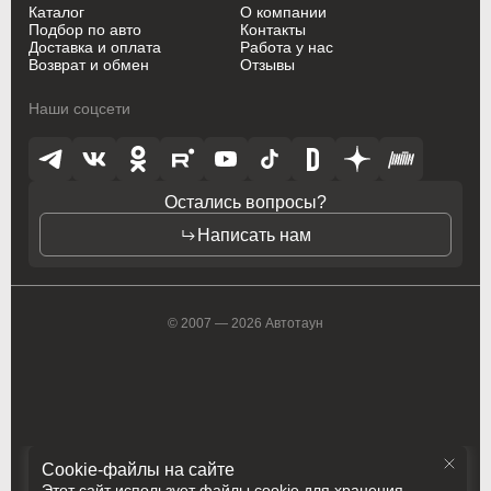
Kia
Kia
Каталог
О компании
Подбор по авто
Контакты
Доставка и оплата
Работа у нас
Lancia
Lancia
Возврат и обмен
Отзывы
Land Rover
Land Rover
Наши соцсети
Lexus
Lexus
Mazda
Mazda
Остались вопросы?
Mercedes-Benz
Mercedes-Benz
Написать нам
Mini
Mini
Mitsubishi
Mitsubishi
© 2007 — 2026 Автотаун
Nissan
Nissan
Oldsmobile
Oldsmobile
Opel
Opel
Cookie-файлы на сайте
Opel (PSA)
Opel (PSA)
Этот сайт использует файлы cookie для хранения