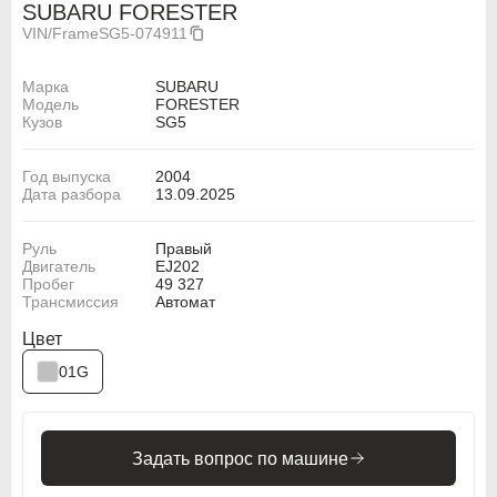
SUBARU FORESTER
VIN/Frame
SG5-074911
Марка
SUBARU
Модель
FORESTER
Кузов
SG5
Год выпуска
2004
Дата разбора
13.09.2025
Руль
Правый
Двигатель
EJ202
ABARTH
ABARTH
Пробег
49 327
Трансмиссия
Автомат
Alfa Romeo
Alfa Romeo
Цвет
Audi
Audi
01G
BMW
BMW
BMW Motorrad
BMW Motorrad
Задать вопрос по машине