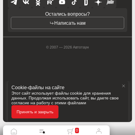
Lancia
Lancia
Остались вопросы?
Land Rover
Land Rover
Написать нам
Lexus
Lexus
Mazda
Mazda
© 2007 — 2026 Автотаун
Mercedes-Benz
Mercedes-Benz
Mini
Mini
Mitsubishi
Mitsubishi
Cookie-файлы на сайте
Nissan
Nissan
Этот сайт использует файлы cookie для хранения
данных. Продолжая использовать сайт, вы даете свое
Oldsmobile
Oldsmobile
согласие на работу с этими файлами
Политика конфиденциальности
Принять и закрыть
Разработка
Сделано в
Opel
Opel
Opel (PSA)
Opel (PSA)
0