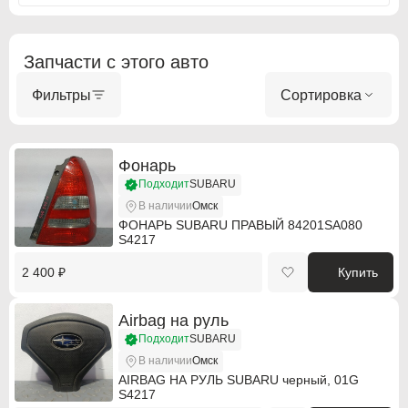
Buick
Buick
Cadillac
Cadillac
Запчасти с этого авто
Chevrolet
Chevrolet
Фильтры
Сортировка
Chrysler
Chrysler
Citroen
Citroen
Фонарь
Citroen PSA
Citroen PSA
Подходит
SUBARU
В наличии
Омск
Dacia
Dacia
ФОНАРЬ SUBARU ПРАВЫЙ 84201SA080
S4217
Daewoo
Daewoo
2 400 ₽
Купить
Dodge
Dodge
Airbag на руль
DS Automobiles
DS Automobiles
Подходит
SUBARU
В наличии
Омск
Fiat
Fiat
AIRBAG НА РУЛЬ SUBARU черный, 01G
S4217
Fiat Professional
Fiat Professional